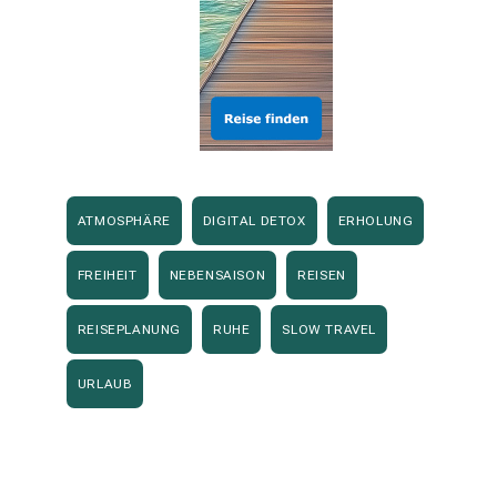
ATMOSPHÄRE
DIGITAL DETOX
ERHOLUNG
FREIHEIT
NEBENSAISON
REISEN
REISEPLANUNG
RUHE
SLOW TRAVEL
URLAUB