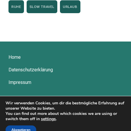
RUHE
SLOW TRAVEL
URLAUB
Home
Datenschutzerklärung
Impressum
Wir verwenden Cookies, um dir die bestmögliche Erfahrung auf
unserer Website zu bieten.
© Copyright 2026
Kerrytime.com
.
Travel Explorer by
WP Travel
You can find out more about which cookies we are using or
Engine.
Powered by
WordPress
.
switch them off in
settings
.
Datenschutzerklärung
Akzeptieren