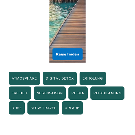
ATMOSPHÄRE
DIGITAL DETOX
ERHOLUNG
FREIHEIT
NEBENSAISON
REISEN
REISEPLANUNG
RUHE
SLOW TRAVEL
URLAUB