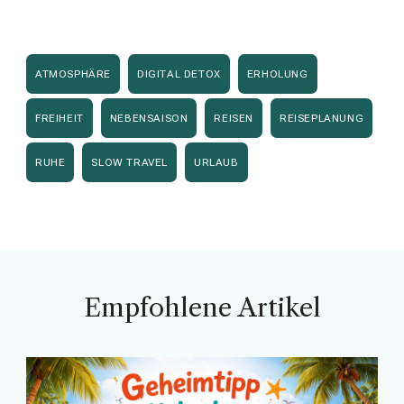
ATMOSPHÄRE
DIGITAL DETOX
ERHOLUNG
FREIHEIT
NEBENSAISON
REISEN
REISEPLANUNG
RUHE
SLOW TRAVEL
URLAUB
Empfohlene Artikel